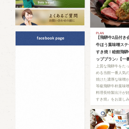
PLAN
【飛騨牛2品付き
牛ほう葉味噌ステ
すき焼！睦館飛騨
ッププラン♪【一
上質な飛騨牛をたっ
める当館一番人気
焼けた濃厚な味噌が
等級飛騨牛朴葉味
料理長特製出汁が
すき焼』をお楽し