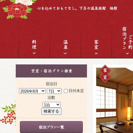
宿泊日
日付未定
泊数
検索する